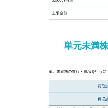
5,000万円超
上限金額
単元未満
単元未満株の買取・買増を行うに
買取
買増