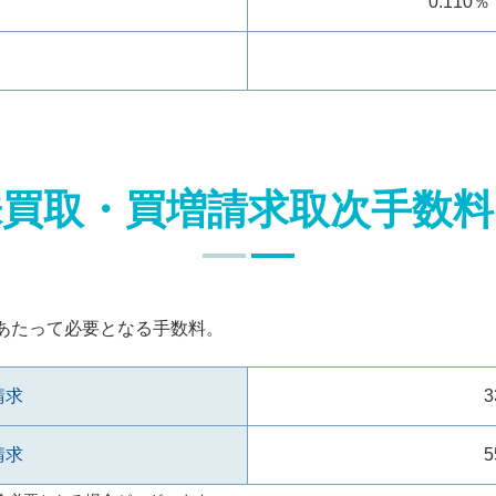
0.110％
株買取・買増請求取次手数料
あたって必要となる手数料。
請求
3
請求
5