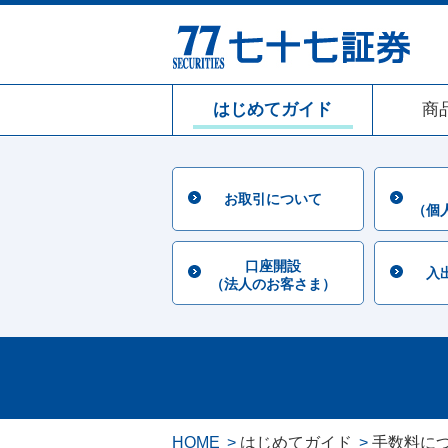
はじめてガイド
商
お取引について
（個
口座開設
入
（法人のお客さま）
HOME
はじめてガイド
手数料に