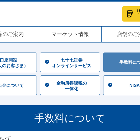
品のご案内
マーケット情報
店舗のご
口座開設
七十七証券
手数料に
人のお客さま）
オンラインサービス
金融所得課税の
出金について
NISA
一体化
手数料について
ついて