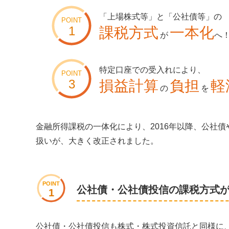
「上場株式等」と「公社債等」の
課税方式
一本化
が
へ
特定口座での受入れにより、
損益計算
負担
軽
の
を
金融所得課税の一体化により、2016年以降、公社
扱いが、大きく改正されました。
公社債・公社債投信の課税方式
1
公社債・公社債投信も株式・株式投資信託と同様に