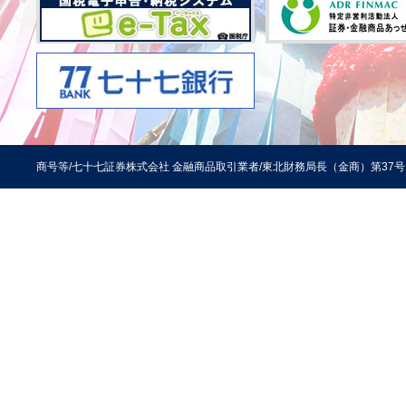
商号等/七十七証券株式会社 金融商品取引業者/東北財務局長（金商）第37号