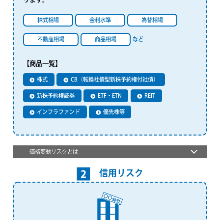
株式相場
金利水準
為替相場
不動産相場
商品相場
など
【商品一覧】
株式
CB（転換社債型新株予約権付社債）
新株予約権証券
ETF・ETN
REIT
インフラファンド
優先株等
価格変動リスクとは
信用リスク